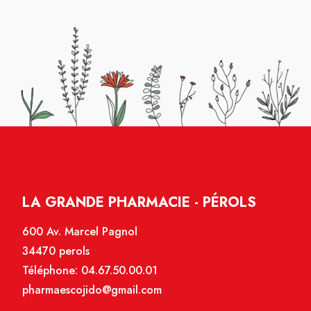
LA GRANDE PHARMACIE - PÉROLS
600 Av. Marcel Pagnol
34470 perols
Téléphone:
04.67.50.00.01
pharmaescojido@gmail.com