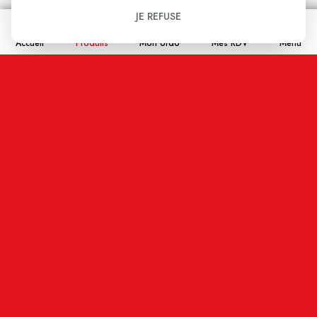
JE REFUSE
Email
Accueil
Produits
Mon ordo
Mes RDV
Menu
En cochant cette case j'accepte que les
informations saisies soient enregistrées, et affichées
sur ce site internet (votre email restera confidentiel).
ENVOYER