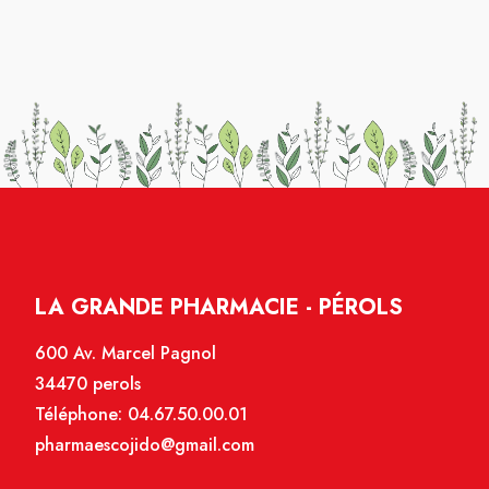
LA GRANDE PHARMACIE - PÉROLS
600 Av. Marcel Pagnol
34470 perols
Téléphone:
04.67.50.00.01
pharmaescojido@gmail.com