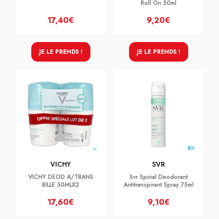
Roll On 50ml
17,40€
9,20€
JE LE PRENDS !
JE LE PRENDS !
VICHY
SVR
VICHY DEOD A/TRANS
Svr Spirial Deodorant
BILLE 50MLX2
Antitranspirant Spray 75ml
17,60€
9,10€