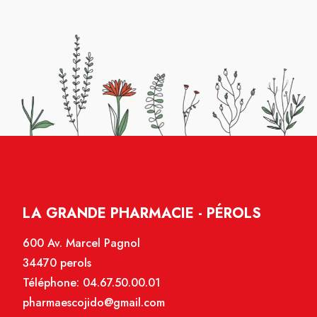
LA GRANDE PHARMACIE - PÉROLS
600 Av. Marcel Pagnol
34470 perols
Téléphone:
04.67.50.00.01
pharmaescojido@gmail.com