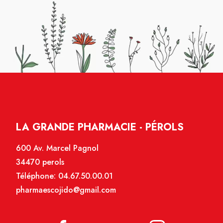
LA GRANDE PHARMACIE - PÉROLS
600 Av. Marcel Pagnol
34470 perols
Téléphone:
04.67.50.00.01
pharmaescojido@gmail.com