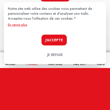
Notre site web utilise des cookies nous permettant de
personnaliser votre contenu et d'analyser son trafic.
Acceptez-vous l'utilisation de ces cookies ?
Les avis clients
.
En savoir plus
Aucun avis pour le moment.
J'ACCEPTE
Soyez le premier à donner votre avis !
JE REFUSE
Votre note:
Accueil
Produits
Mon ordo
Mes RDV
Menu
★
★
★
★
★
Votre avis