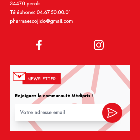
34470 perols
Téléphone:
04.67.50.00.01
pharmaescojido@gmail.com
NEWSLETTER
Rejoignez la communauté Médiprix !