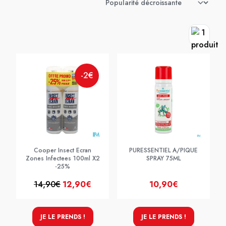
-2€
Cooper Insect Ecran
PURESSENTIEL A/PIQUE
Zones Infectees 100ml X2
SPRAY 75ML
-25%
14,90€
12,90€
10,90€
JE LE PRENDS !
JE LE PRENDS !