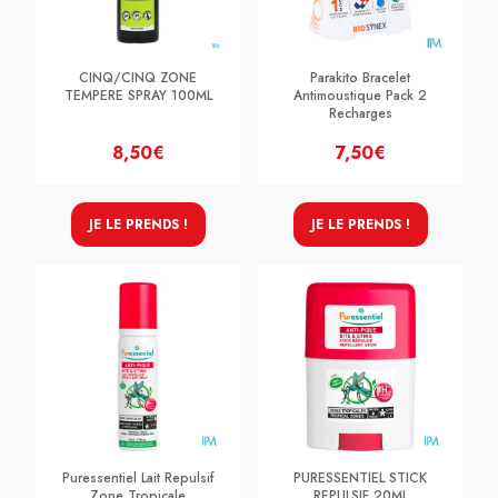
CINQ/CINQ ZONE
Parakito Bracelet
TEMPERE SPRAY 100ML
Antimoustique Pack 2
Recharges
8,50€
7,50€
JE LE PRENDS !
JE LE PRENDS !
Puressentiel Lait Repulsif
PURESSENTIEL STICK
Zone Tropicale
REPULSIF 20ML