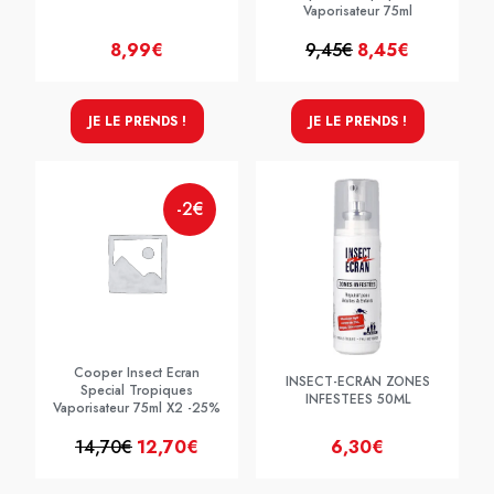
Vaporisateur 75ml
8,99€
9,45€
8,45€
JE LE PRENDS !
JE LE PRENDS !
-2€
Cooper Insect Ecran
INSECT-ECRAN ZONES
Special Tropiques
INFESTEES 50ML
Vaporisateur 75ml X2 -25%
14,70€
12,70€
6,30€