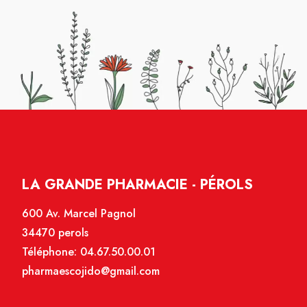
LA GRANDE PHARMACIE - PÉROLS
600 Av. Marcel Pagnol
34470 perols
Téléphone:
04.67.50.00.01
pharmaescojido@gmail.com