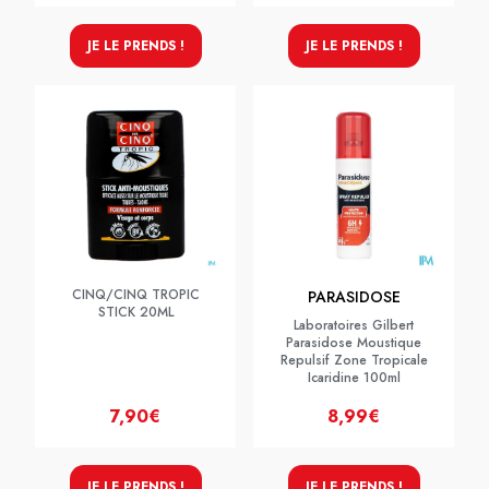
JE LE PRENDS !
JE LE PRENDS !
CINQ/CINQ TROPIC
PARASIDOSE
STICK 20ML
Laboratoires Gilbert
Parasidose Moustique
Repulsif Zone Tropicale
Icaridine 100ml
7,90€
8,99€
JE LE PRENDS !
JE LE PRENDS !