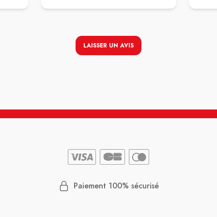
op
Je ne m
pondre
personn
m’excus
as
’était
LAISSER UN AVIS
r un
Paiement 100% sécurisé