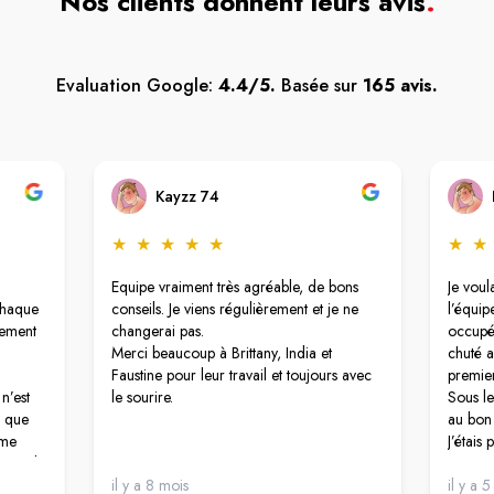
Nos clients donnent leurs avis
.
Evaluation Google:
4.4/5.
Basée sur
165 avis.
Kayzz 74
★
★
★
★
★
★
★
Equipe vraiment très agréable, de bons
Je vou
chaque
conseils. Je viens régulièrement et je ne
l’équip
lement
changerai pas.
occupée
Merci beaucoup à Brittany, India et
chuté a
Faustine pour leur travail et toujours avec
premier
n’est
le sourire.
Sous le
s que
au bon
 me
J’étais
r mail,
Très pe
nt de
il y a 8 mois
la socié
il y a 