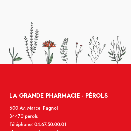
LA GRANDE PHARMACIE - PÉROLS
600 Av. Marcel Pagnol
34470 perols
Téléphone:
04.67.50.00.01