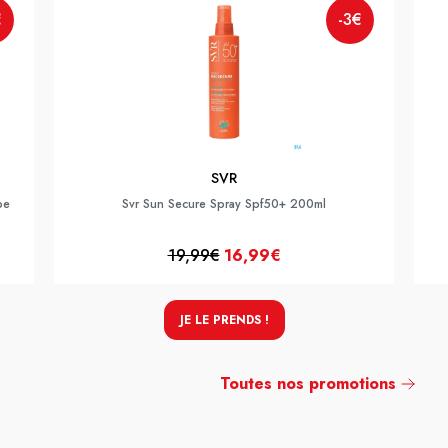
€
-3€
SVR
be
Svr Sun Secure Spray Spf50+ 200ml
19,99€
16,99€
JE LE PRENDS !
Toutes nos promotions