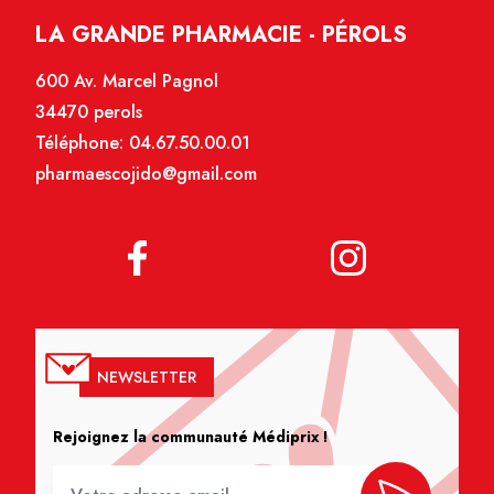
LA GRANDE PHARMACIE - PÉROLS
600 Av. Marcel Pagnol
34470 perols
Téléphone:
04.67.50.00.01
pharmaescojido@gmail.com
NEWSLETTER
Rejoignez la communauté Médiprix !