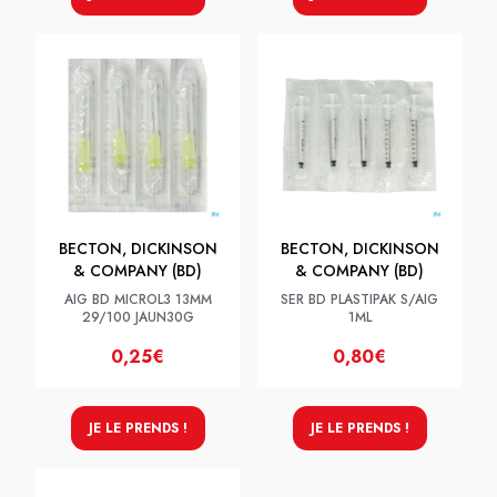
BECTON, DICKINSON
BECTON, DICKINSON
& COMPANY (BD)
& COMPANY (BD)
AIG BD MICROL3 13MM
SER BD PLASTIPAK S/AIG
29/100 JAUN30G
1ML
0,25€
0,80€
JE LE PRENDS !
JE LE PRENDS !