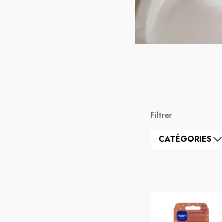
Filtrer
CATÉGORIES