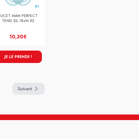
SUCET MAM PERFECT
TEND SIL 18+M X2
10,30€
JE LE PRENDS !
Suivant