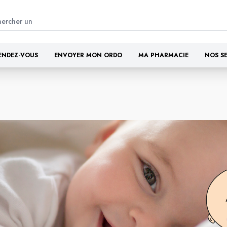
ENDEZ-VOUS
ENVOYER MON ORDO
MA PHARMACIE
NOS S