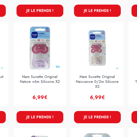
JE LE PRENDS !
JE LE PRENDS !
it
Mam Sucette Original
Mam Sucette Original
Nature +6m Silicone X2
Naissance 0/2m Silicone
T
X2
6,99€
6,99€
JE LE PRENDS !
JE LE PRENDS !