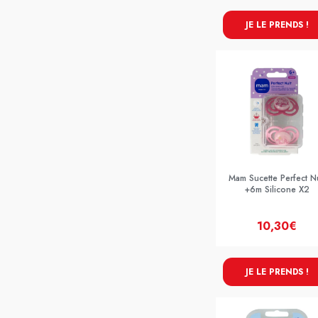
JE LE PRENDS !
Mam Sucette Perfect Nu
+6m Silicone X2
10,30€
JE LE PRENDS !